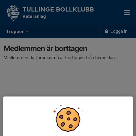
TULLINGE BOLLKLUBB
Veteranlag
Logga in
Truppen
Medlemmen är borttagen
Medlemmen du försöker nå är borttagen från hemsidan.