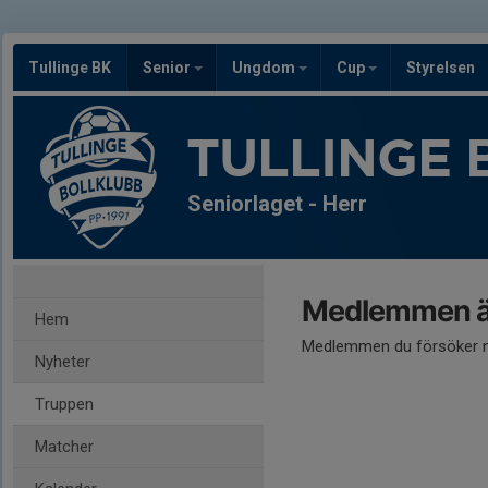
Tullinge BK
Senior
Ungdom
Cup
Styrelsen
TULLINGE 
Seniorlaget - Herr
Medlemmen är
Hem
Medlemmen du försöker nå
Nyheter
Truppen
Matcher