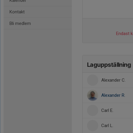
Kalender
Kontakt
Bli medlem
Endast ka
Laguppställning
Alexander C.
Alexander R.
Carl E.
Carl L.