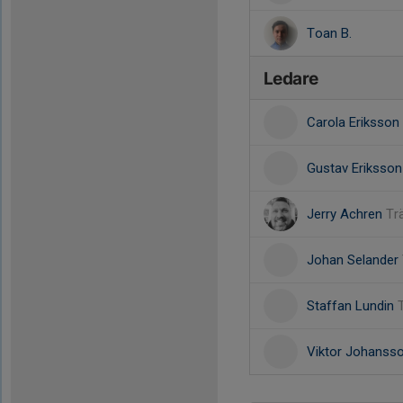
Toan B.
Ledare
Carola Eriksson
Gustav Eriksso
Jerry Achren
Tr
Johan Selander
Staffan Lundin
Viktor Johanss