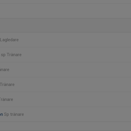
Lagledare
n
sp Tränare
änare
Tränare
Tränare
on
Sp tränare