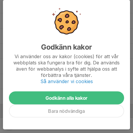
Hugo L.
Marcus M.
Mohammed H.
Godkänn kakor
Ninos P.
Vi använder oss av kakor (cookies) för att vår
webbplats ska fungera bra för dig. De används
Rehan H.
även för webbanalys i syfte att hjälpa oss att
förbättra våra tjänster.
Så använder vi cookies
Simon A.
Toan B.
Godkänn alla kakor
Bara nödvändiga
Ledare
Carola Eriksson
Lagledare