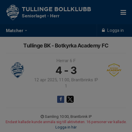
TULLINGE BOLLKLUBB
Seniorlaget - Herr
Logga in
Matcher
Tullinge BK - Botkyrka Academy FC
Herrar 6 F
4 - 3
12 apr 2025, 11:00, Brantbrinks IP
1
Samling 10:00, Brantbrink IP
Endast kallade kunde anmäla sig till aktiviteten. 16 personer var kallade.
Logga in här