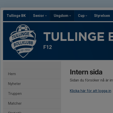
Tullinge BK
Senior
Ungdom
Cup
Styrelsen
TULLINGE 
F12
Intern sida
Hem
Sidan du försöker nå är i
Nyheter
Klicka här för att logga in
Truppen
Matcher