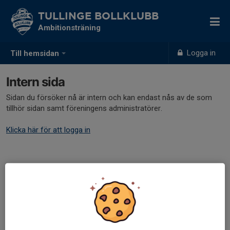
TULLINGE BOLLKLUBB
Ambitionsträning
Logga in
Till hemsidan
Intern sida
Sidan du försöker nå är intern och kan endast nås av de som
tillhör sidan samt föreningens administratörer.
Klicka här för att logga in